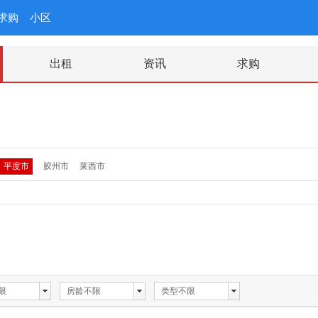
求购
小区
出租
资讯
求购
平度市
胶州市
莱西市
限
房龄不限
类型不限