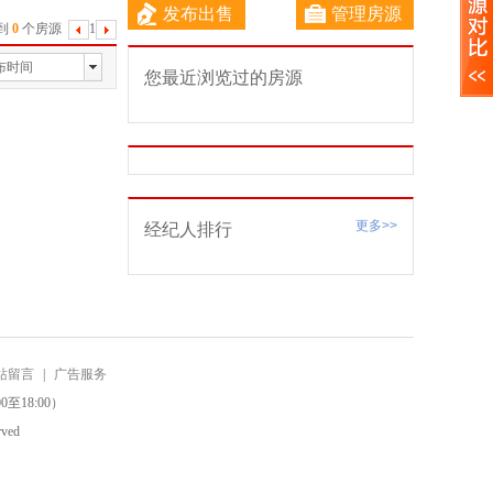
发布出售
管理房源
到
0
个房源
1
下
一
布时间
您最近浏览过的房源
页
更多>>
经纪人排行
站留言
|
广告服务
0至18:00）
ved