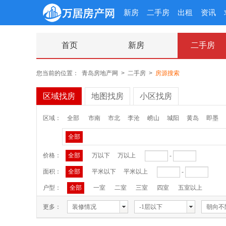
新房
二手房
出租
资讯
首页
新房
二手房
您当前的位置：
青岛房地产网
>
二手房
>
房源搜索
区域找房
地图找房
小区找房
区域：
全部
市南
市北
李沧
崂山
城阳
黄岛
即墨
全部
价格：
全部
万以下
万以上
-
面积：
全部
平米以下
平米以上
-
户型：
全部
一室
二室
三室
四室
五室以上
更多：
装修情况
-1层以下
朝向不