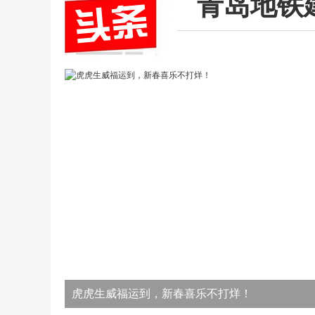
青岛地铁
虎虎生威福运到，新春喜乐不打烊！
虎虎生威福运到