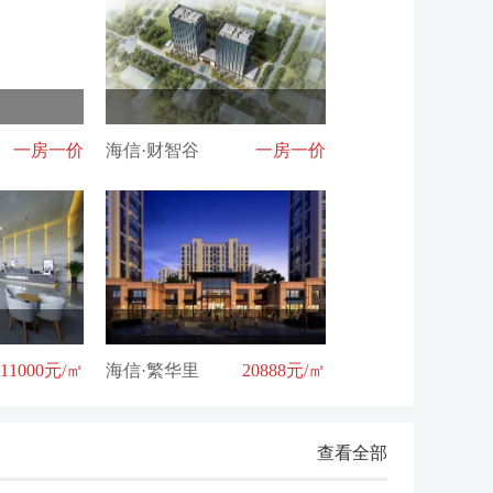
一房一价
海信·财智谷
一房一价
11000元/㎡
海信·繁华里
20888元/㎡
查看全部