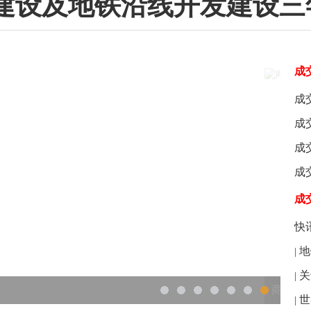
建设及地铁沿线开发建设三
成
成
成
成
成
成
快
地
|
关
|
，新春喜乐不打烊！
null
世
|