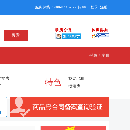
服务热线：400-0731-079 转 99
登录
注册
/
购房交流
购房咨询
登录
/
注册
要卖房
我要出租
特色
区
找租房