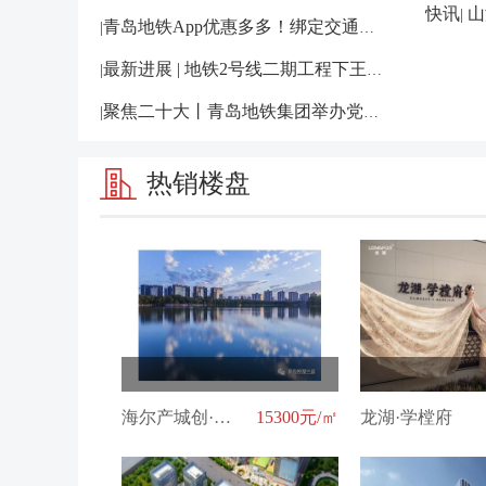
快讯
山
|
青岛地铁App优惠多多！绑定交通银行数字人
|
最新进展 | 地铁2号线二期工程下王埠站站前
|
聚焦二十大丨青岛地铁集团举办党的二十大精
|
热销楼盘
海尔产城创·悦湖兰庭
15300元/㎡
龙湖·学樘府