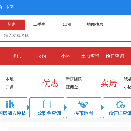
购
小区
新房
二手房
出租
地图找房
资讯
求购
小区
土拍查询
预售查询
本地
新房团购
我
优惠
卖房
开盘
赚佣金
小