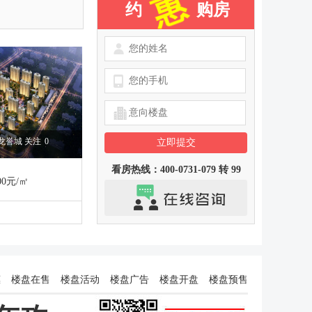
惠
约
购房
龙誉城 关注
0
看房热线：400-0731-079 转 99
0元/㎡
惠
楼盘在售
楼盘活动
楼盘广告
楼盘开盘
楼盘预售