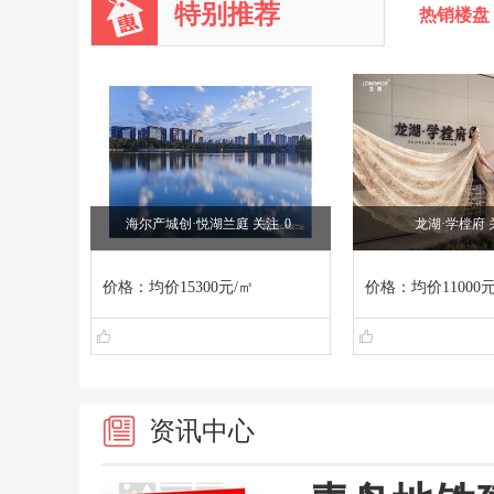
特别推荐
热销楼盘
海尔产城创·悦湖兰庭 关注
0
龙湖·学樘府 
价格：均价15300元/㎡
价格：均价11000元
资讯中心