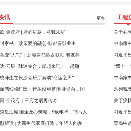
快讯
工程
|
更多
欧·金茂府 | 府的尽意，意犹未尽
关于在
封家书｜致亲爱的融创·影都壹號业主
中南家书
岛变“大”了｜新城青岛四盘联动 老友荐
习近平
达·云辰 | 球迷集合，燥起来吧！一起嗨
“双十一
校师生在长沙音乐厅奏响“命运之声”
中南家书
面感知梅纽因：音乐设施篇|专业导向，国
系列税
园·金茂府｜三府之后再传奇
关于疫
秀星汇城|国企匠心筑城，9载年华，书写人
习近平
型解读 | 为新生代家庭打造，年轻人的梦
青岛中