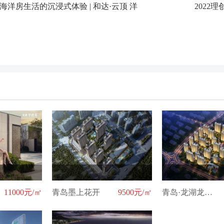
海洋房生活的沉浸式体验 | 和达·云顶 洋
2022
11000元/㎡
青岛墨上花开
9500元/㎡
青岛·龙湖龙誉城