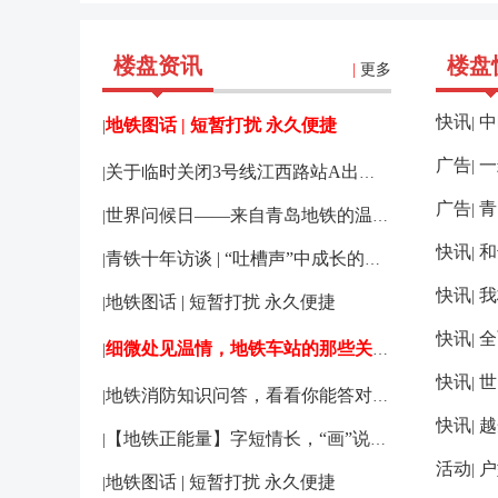
楼盘资讯
楼盘
|
更多
快讯
中
|
地铁图话 | 短暂打扰 永久便捷
|
广告
一
|
关于临时关闭3号线江西路站A出入口的通知
|
广告
青
|
世界问候日——来自青岛地铁的温暖问候
|
快讯
和
|
青铁十年访谈 | “吐槽声”中成长的青岛地
|
快讯
我
|
地铁图话 | 短暂打扰 永久便捷
|
快讯
全
|
细微处见温情，地铁车站的那些关爱小细节
|
快讯
世
|
地铁消防知识问答，看看你能答对多少？
|
快讯
越
|
【地铁正能量】字短情长，“画”说锦旗背后
|
活动
户
|
地铁图话 | 短暂打扰 永久便捷
|