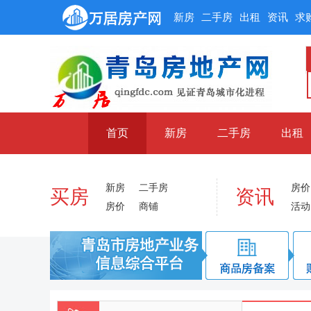
新房
二手房
出租
资讯
求
首页
新房
二手房
出租
新房
二手房
房价
买房
资讯
房价
商铺
活动