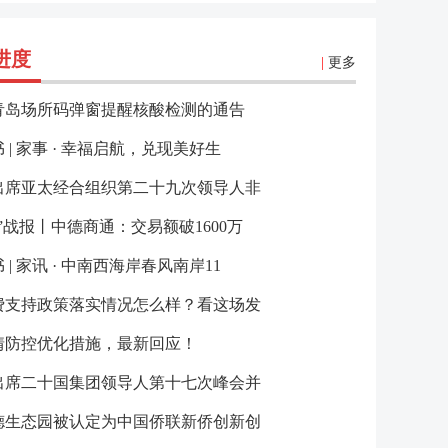
进度
|
更多
青岛场所码弹窗提醒核酸检测的通告
 | 家事 · 幸福启航，兑现美好生
出席亚太经合组织第二十九次领导人非
”战报丨中德商通：交易额破1600万
 | 家讯 · 中南西海岸春风南岸11
费支持政策落实情况怎么样？看这场发
情防控优化措施，最新回应！
出席二十国集团领导人第十七次峰会并
德生态园被认定为中国侨联新侨创新创