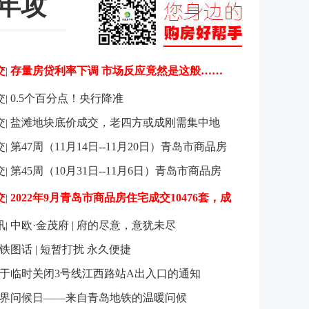
年攻
交
存量房贷利率下调 市场反应竟然是这般……
|
交
0.5个百分点！央行降准
|
交
盐滩地块底价成交，老四方或成刚需集中地
|
交
第47周（11月14日--11月20日）青岛市商品房
|
交
第45周（10月31日--11月6日）青岛市商品房
|
交
2022年9月青岛市商品房住宅成交10476套，成
|
讯
中欧·金茂府 | 府的尽意，意犹未尽
|
铁图话 | 短暂打扰 永久便捷
于临时关闭3号线江西路站A出入口的通知
界问候日——来自青岛地铁的温暖问候