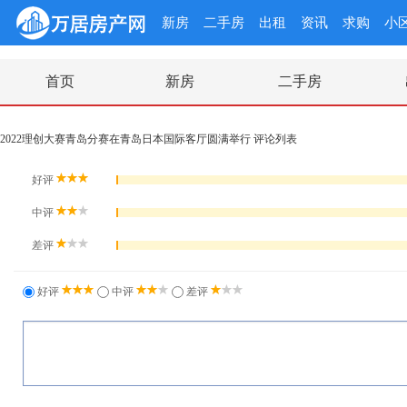
新房
二手房
出租
资讯
求购
小
首页
新房
二手房
2022理创大赛青岛分赛在青岛日本国际客厅圆满举行 评论列表
好评
中评
差评
好评
中评
差评