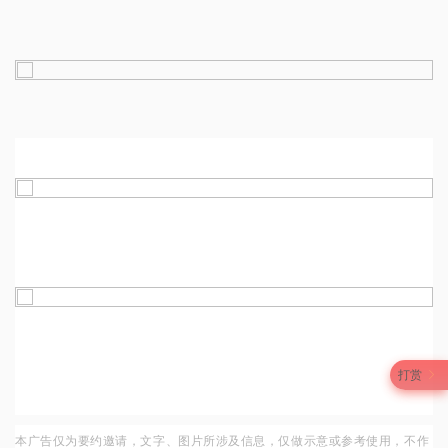
打赏
本
广
告
仅
为
要
约
邀
请
，
文
字
、
图
片
所
涉
及
信
息
，
仅
做
示
意
或
参
考
使
用
，
不
作