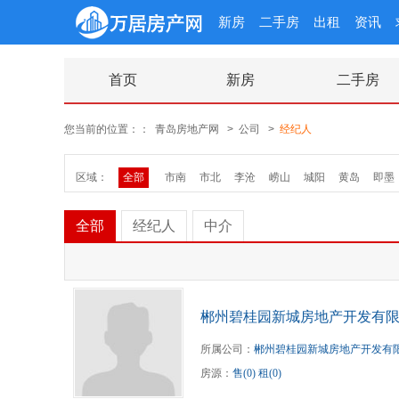
新房
二手房
出租
资讯
首页
新房
二手房
您当前的位置：：
青岛房地产网
>
公司
>
经纪人
区域：
全部
市南
市北
李沧
崂山
城阳
黄岛
即墨
全部
经纪人
中介
郴州碧桂园新城房地产开发有
所属公司：
郴州碧桂园新城房地产开发有
房源：
售(0)
租(0)