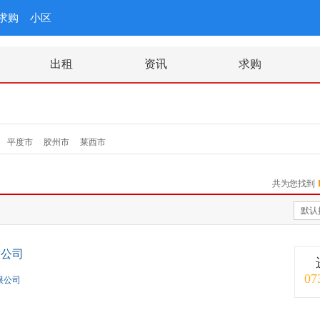
求购
小区
出租
资讯
求购
平度市
胶州市
莱西市
共为您找到
默认
限公司
07
限公司