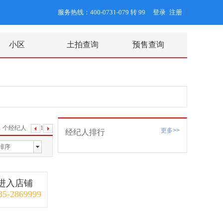
服务热线：400-0731-079 转 99
登录
注册
/
小区
土拍查询
预售查询
1
个经纪人
1
下
更多>>
经纪人排行
一
排序
页
进入店铺
35-2869999